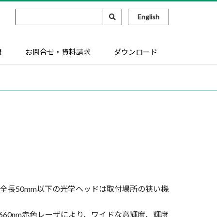
English
報
お問合せ・資料請求
ダウンロード
全長50mm以下の光学ヘッドは取付場所の狭い機
の660nm赤色レーザにより、ワイドな高輝度、輝度