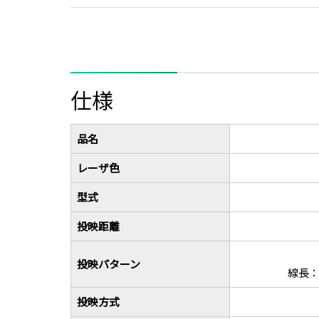
仕様
品名
レーザ色
型式
投映距離
投映パターン
線長：
投映方式