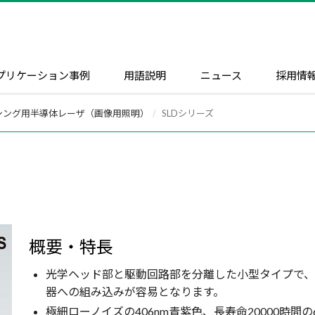
プリケーション事例
用語説明
ニュース
採用情
シング用半導体レーザ（画像用照明）
SLDシリーズ
概要・特長
光学ヘッド部と駆動回路部を分離した小型タイプで、
器への組み込みが容易となります。
極細ローノイズの406nm青紫色、長寿命20000時間