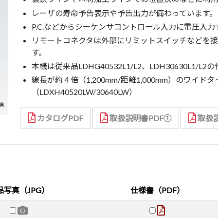
レーザの寿命予告表示や予告出力が備わっています。
P.C.などからシーケンサコントロール入力に電圧入
リモートコネクタは外部にリミットスイッチなどを
す。
本機は従来品LDHG40532L1/L2、LDH30630L1/
線長が約４倍（1,200mm/距離1,000mm）のワイ
（LDXH40520LW/30640LW）
カタログPDF
取扱説明書PDF①
取扱説
品写真（JPG）
仕様書（PDF）