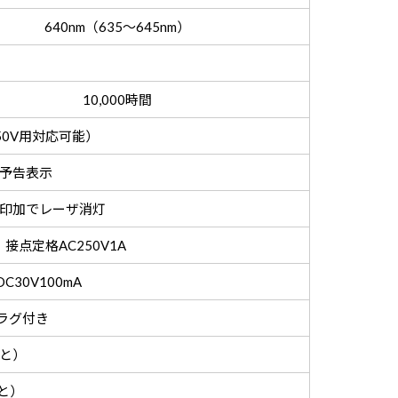
640nm（635～645nm）
10,000時間
～250V用対応可能）
予告表示
V印加でレーザ消灯
点定格AC250V1A
30V100mA
プラグ付き
こと）
こと）