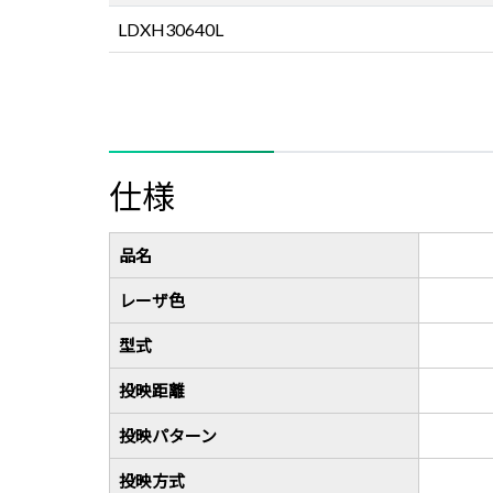
LDXH30640L
仕様
品名
レーザ色
型式
投映距離
投映パターン
投映方式