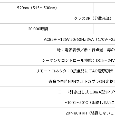
520nm（515～530nm）
クラス3R（分散光源）
20,000時間
AC85V～125V 50/60Hz 3VA（170V
緑：電源表示／赤・緑点滅：寿命
シーケンサコントロール機能：DC5～24
リモートコネクタ：B接点開にてAC電源切断 接
寿命予告時NPNフォトカプラON 定格DC
コード引き出し式 1.8m A型3P
−10℃～50℃（氷結しない
20～80%RH（結露しない