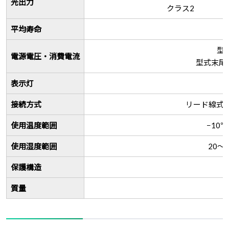
光出力
クラス2
平均寿命
型式
電源電圧・消費電流
型式末尾2
表示灯
接続方式
リード線式 
使用温度範囲
−10
使用湿度範囲
20～
保護構造
質量