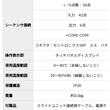
I／O点数：50点
入力 42点
シーケンサ接続
出力 6点
+COM/-COM
コネクタ：セントロニクス50P メス バネ
操作表示部
タッチパネルディスプレイ
使用温度範囲
0～40℃（氷結しないこと）
使用湿度範囲
20～85％Rh（結露しないこと）
保護構造
IP20
質量
約3.5kg
付属品
スライドユニット接続用ケーブル、電源ケ