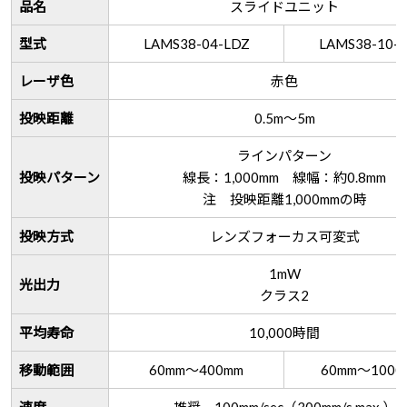
品名
スライドユニット
型式
LAMS38-04-LDZ
LAMS38-10-
レーザ色
赤色
投映距離
0.5m〜5m
ラインパターン
投映パターン
線長：1,000mm 線幅：約0.8mm
注 投映距離1,000mmの時
投映方式
レンズフォーカス可変式
1mW
光出力
クラス2
平均寿命
10,000時間
移動範囲
60mm～400mm
60mm～1000