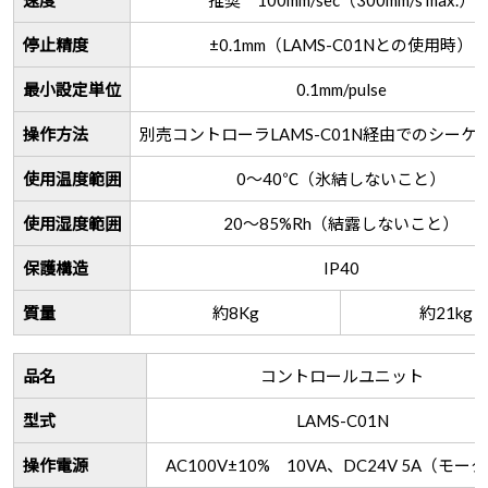
速度
推奨 100mm/sec（300mm/s max.）
停止精度
±0.1mm（LAMS-C01Nとの使用時）
最小設定単位
0.1mm/pulse
操作方法
別売コントローラLAMS-C01N経由でのシーケ
使用温度範囲
0～40℃（氷結しないこと）
使用湿度範囲
20～85%Rh（結露しないこと）
保護構造
IP40
質量
約8Kg
約21kg
品名
コントロールユニット
型式
LAMS-C01N
操作電源
AC100V±10% 10VA、DC24V 5A（モー