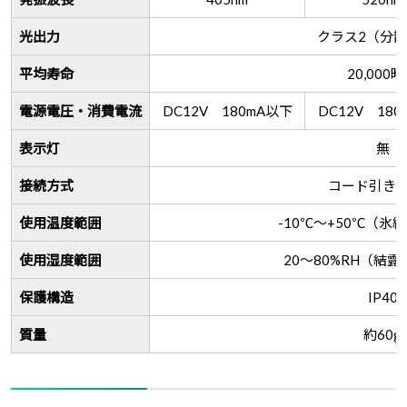
光出力
クラス2（分
平均寿命
20,000
電源電圧・消費電流
DC12V 180mA以下
DC12V 18
表示灯
無
接続方式
コード引き
使用温度範囲
-10℃～+50℃（氷
使用湿度範囲
20～80%RH（結
保護構造
IP40
質量
約60g