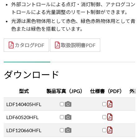
外部コントロールによる点灯・消灯制御、アナログコン
トロールによる光量調整のリモート制御ができます。
光源は黒色物体用として赤色、緑色赤熱物体用として青
色または緑色を搭載しています。
カタログPDF
取扱説明書PDF
ダウンロード
型式
製品写真（JPG）
仕様書（PDF）
外形
LDF140405HFL
LDF60520HFL
LDF120660HFL