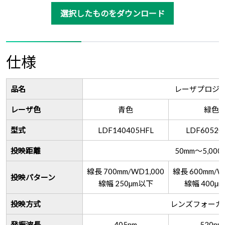
選択したものをダウンロード
仕様
品名
レーザプロジ
レーザ色
青色
緑色
型式
LDF140405HFL
LDF60520
投映距離
50mm～5,0
線長 700mm/WD1,000
線長 600mm/W
投映パターン
線幅 250µm以下
線幅 400µ
投映方式
レンズフォーカ
発振波長
405nm
520nm