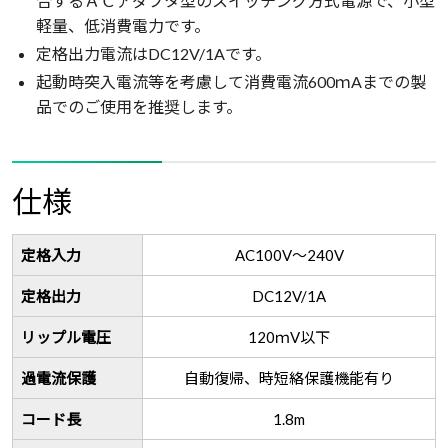
合するＡＣアダプタ型のスイッチング方式電源で、小型
軽量、低消費電力です。
定格出力電流はDC12V/1Aです。
起動時突入電流等を考慮して消費電流600ｍAまでの製
品でのご使用を推奨します。
仕様
定格入力
AC100V～240V
定格出力
DC12V/1A
リップル電圧
120ｍV以下
過電流保護
自動復帰、時短絡保護機能有り
コード長
1.8m