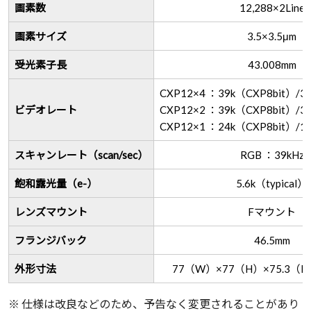
画素数
12,288×2Line
画素サイズ
3.5×3.5μm
受光素子長
43.008mm
CXP12×4 ：39k（CXP8bit）/3
ビデオレート
CXP12×2 ：39k（CXP8bit）/3
CXP12×1 ：24k（CXP8bit）/1
スキャンレート（scan/sec）
RGB ：39kHz
飽和露光量（e-）
5.6k（typical）
レンズマウント
Fマウント
フランジバック
46.5mm
外形寸法
77（W）×77（H）×75.3
※ 仕様は改良などのため、予告なく変更されることがあり