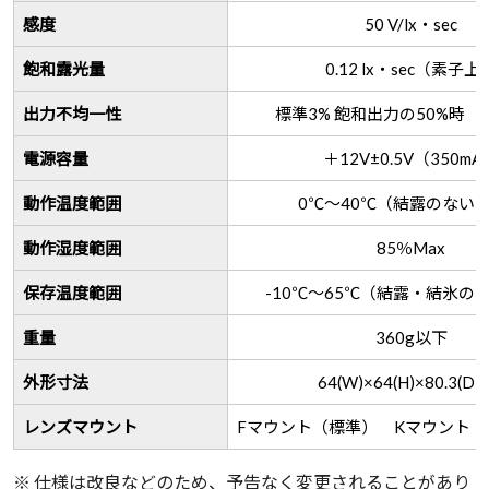
感度
50 V/lx・sec
飽和露光量
0.12 lx・sec（素子上
出力不均一性
標準3% 飽和出力の50%時
電源容量
＋12V±0.5V（350mA
動作温度範囲
0℃～40℃（結露のない
動作湿度範囲
85％Max
保存温度範囲
-10℃～65℃（結露・結氷の
重量
360g以下
外形寸法
64(W)×64(H)×80.3(D)
レンズマウント
Fマウント（標準） Kマウント
※ 仕様は改良などのため、予告なく変更されることがあり