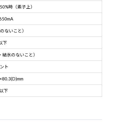
の50%時（素子上）
650mA
露のないこと）
以下
露・結氷のないこと）
ウント
×80.3(D)mm
g以下