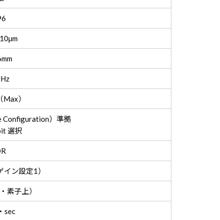
96
10µm
6mm
Hz
z（Max）
 Configuration）準拠
bit 選択
R
c（ゲイン設定1）
標準・素子上）
x・sec