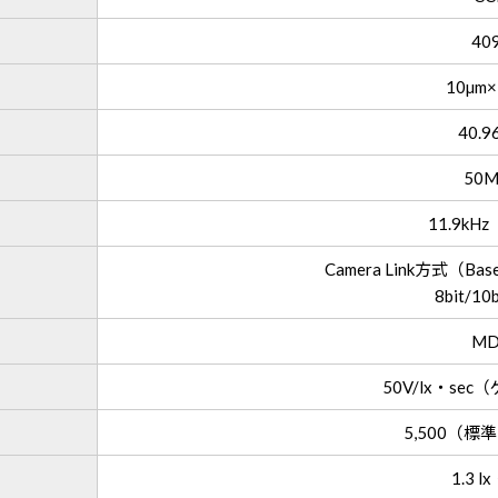
40
10µm×
40.9
50M
11.9kH
Camera Link方式（Base
8bit/10
MD
50V/lx・se
5,500（
1.3 l