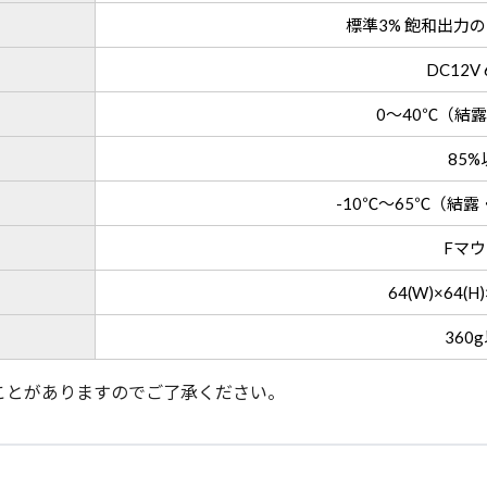
標準3% 飽和出力
DC12V 
0～40℃（結
85%
-10℃～65℃（結
Fマ
64(W)×64(H)
360
ことがありますのでご了承ください。