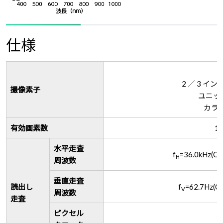
仕様
2 ／ 3 
撮像素子
ユニット
カラ
有効画素数
1
水平走査
f
=36.0kHz(Q
H
周波数
垂直走査
読出し
f
=62.7Hz(Q
V
周波数
走査
ピクセル