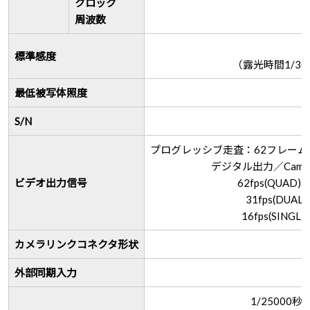
クロック
周波数
標準感度
（露光時間1/3
最低被写体照度
S/N
プログレッシブ走査：62フレーム/秒(Q
デジタル出力／Camera L
ビデオ出力信号
62fps(QUAD) 
31fps(DUAL)
16fps(SINGLE
カメラリンクコネクタ形状
外部同期入力
1/25000秒