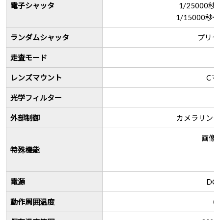
電子シャッタ
1/25000秒
1/15000秒
ランダムシャッタ
プリセ
走査モード
レンズマウント
C
光学フィルター
外部制御
カメラリンク
画像
特殊機能
電源
DC
動作周囲温度
0