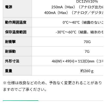
DC12V±10％
電源
250mA（Max）（アナログ出力
400mA（Max）（アナログ／デジタ
動作周囲温度
0℃～40℃（結露のないこ
保存温度範囲
-30℃～60℃（結露、結氷の
耐衝撃
70G
耐振動
7G
外形寸法
46(W) × 49(H) × 112(D)mm
重量
約260ｇ
※ 仕様は改良などのため、予告なく変更されることがあり
ますのでご了承ください。