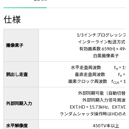
仕様
1/3インチプログレッシブ
インターライン転送方式C
撮像素子
有効画素数 659(H) × 494(
白黒撮像素子
水平走査周波数 f
= 15.
H
読出し走査
垂直走査周波数 f
= 3
V
画素クロック周波数 f
= 12
CLK
外部同期可能（自動切替
外部同期入力信号周波
外部同期入力
EXT.HD = 15.73kHz、EXT.VD =
ランダムシャッタ操作時はHDのみ
水平解像度
450TV本以上