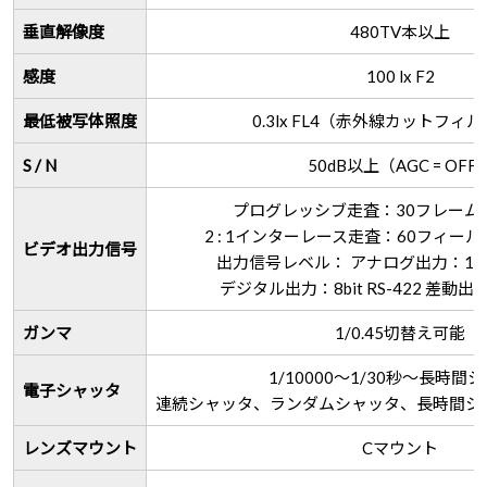
垂直解像度
480TV本以上
感度
100 lx F2
最低被写体照度
0.3lx FL4（赤外線カットフィ
S / N
50dB以上（AGC = OFF
プログレッシブ走査：30フレーム
2 : 1インターレース走査：60フィー
ビデオ出力信号
出力信号レベル： アナログ出力：1Vp
デジタル出力：8bit RS-422 差動出
ガンマ
1/0.45切替え可能
1/10000～1/30秒～長時間
電子シャッタ
連続シャッタ、ランダムシャッタ、長時間シ
レンズマウント
Cマウント