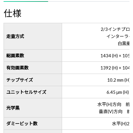
仕様
2/3インチプロ
走査方式
インターライ
白黒撮
総画素数
1434 (H) × 10
有効画素数
1392 (H) × 10
チップサイズ
10.2 mm (H) ×
ユニットセルサイズ
6.45 µm (H) ×
水平(H)方向 前
光学黒
垂直(V)方向 前
ダミービット数
水平(H)20