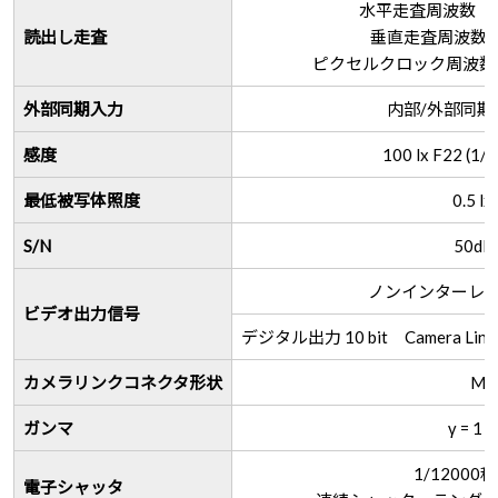
水平走査周波数
読出し走査
垂直走査周波
ピクセルクロック周波数 ｆCL
外部同期入力
内部/外部同
感度
100 lx F22 (
最低被写体照度
0.5 lx
S/N
50d
ノンインターレース
ビデオ出力信号
デジタル出力 10 bit Camera Link
カメラリンクコネクタ形状
MD
ガンマ
γ = 
1/12000
電子シャッタ