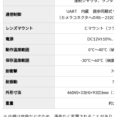
連続シャッタ、ランダ
UART 内蔵 調歩同期式 9
通信制御
（カメラコネクタへのRS－232
レンズマウント
Ｃマウント（フラ
電源
DC12V±10％、
動作温度範囲
0℃～40℃（結
保存温度範囲
-30℃～60℃（結
耐衝撃
70
耐振動
7
外形寸法
46(W)×33(H)×92(D)
重量
約21
※ 仕様は改良などのため、予告なく変更されることがあり