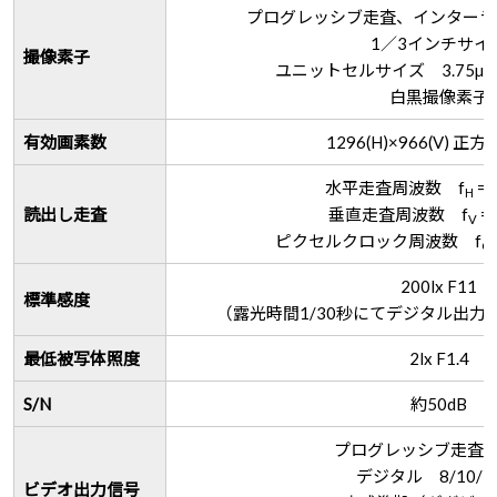
プログレッシブ走査、インターラ
1／3インチサイ
撮像素子
ユニットセルサイズ 3.75µm(H)
白黒撮像素子
有効画素数
1296(H)×966(V) 
水平走査周波数 f
= 
H
読出し走査
垂直走査周波数 f
= 
V
ピクセルクロック周波数 f
CL
200lx F11
標準感度
（露光時間1/30秒にてデジタル出力51
最低被写体照度
2lx F1.4
S/N
約50dB
プログレッシブ走査：3
デジタル 8/10/12
ビデオ出力信号