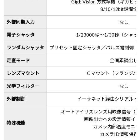
GigE Vision 方式準拠（ギガ
8/10/12bit諧調
外部同期入力
なし
電子シャッタ
1/23000秒～1/30秒（シャ
ランダムシャッタ
プリセット固定シャッタ／パルス幅制御（各
走査モード
全画素読出し
レンズマウント
Ｃマウント（フランジバ
光学フィルター
なし
外部制御
イーサネット経由シリアルイ
オートアイリスレンズ用映像信号（同期
画像出力への設定情報イン
特殊機能
カメラ内部温度モニタ
カメラID情報保存