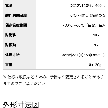
電源
DC12V±10％、400m
動作周囲温度
0℃～40℃（結露のな
保存温度範囲
-30℃～60℃（結露、結
耐衝撃
70G
耐振動
7G
外形寸法
36(W)×31(H)×68(D)m
重量
約120g
※ 仕様は改良などのため、予告なく変更されることがあり
ますのでご了承ください
外形寸法図